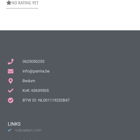
NO RATING YET
0625050255
info@parma.be
Bedum
KvK: 63639505
BTW ID: NL001119232B47
LINKS
nuboeken.com